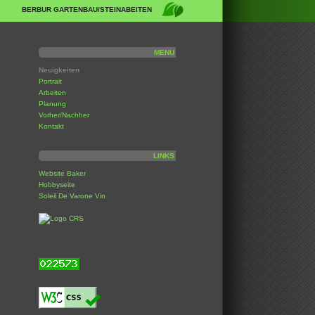
BERBUR GARTENBAU/STEINABEITEN
MENU
Neuigkeiten
Portrait
Arbeiten
Planung
Vorher/Nachher
Kontakt
LINKS
Website Baker
Hobbyseite
Soleil De Varone Vin