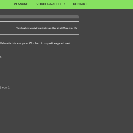
PLANUNG
VORHER/NACHHER
KONTAKT
Veröffentlicht von Administrator am Dez 24 2022 um 3:27 PM
ebseite für ein paar Wochen komplett zugeschneit.
d.
1 von 1