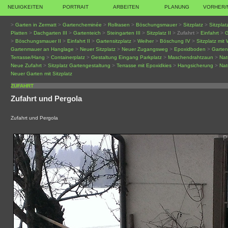
NEUIGKEITEN
PORTRAIT
ARBEITEN
PLANUNG
VORHER/
>
Garten in Zermatt
>
Gartencheminée
>
Rollrasen
>
Böschungsmauer
>
Sitzplatz
>
Sitzplat
Platten
>
Dachgarten III
>
Gartenteich
>
Steingarten III
>
Sitzplatz II
>
Zufahrt
>
Einfahrt
>
G
>
Böschungsmauer II
>
Einfahrt II
>
Gartensitzplatz
>
Weiher
>
Böschung IV
>
Sitzplatz mit
Gartenmauer an Hanglage
>
Neuer Sitzplatz
>
Neuer Zugangsweg
>
Epoxidboden
>
Garte
Terrasse/Hang
>
Containerplatz
>
Gestaltung Eingang Parkplatz
>
Maschendrahtzaun
>
Nat
Neue Zufahrt
>
Sitzplatz Gartengestaltung
>
Terrasse mit Epoxidkies
>
Hangsicherung
>
Nat
Neuer Garten mit Sitzplatz
ZUFAHRT
Zufahrt und Pergola
Zufahrt und Pergola
P